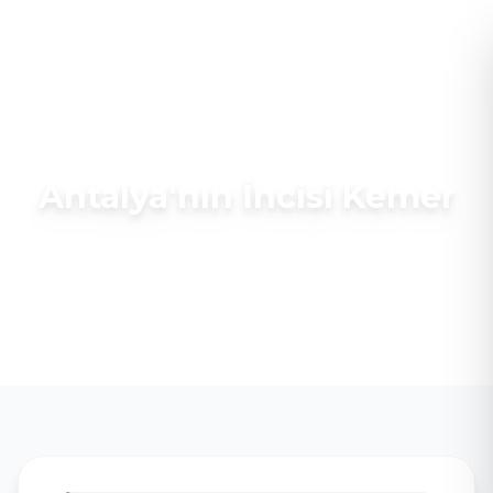
HAVACILAR GAYRİMENKUL YATIRIM
Tüm yazılar
Antalya'nın İncisi Kemer
15 Ekim 2025
5 dk