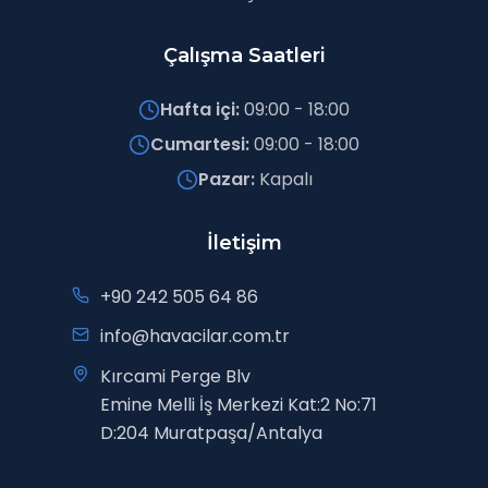
Çalışma Saatleri
Hafta içi
:
09:00
-
18:00
Cumartesi
:
09:00
-
18:00
Pazar
:
Kapalı
İletişim
+90 242 505 64 86
info@havacilar.com.tr
Kırcami Perge Blv
Emine Melli İş Merkezi Kat:2 No:71
D:204 Muratpaşa/Antalya